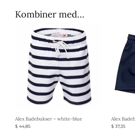
Kombiner med…
Alex Badebukser – white-blue
Alex Badeb
$
44,85
$
37,35
Vælg muligheder
Vælg muli