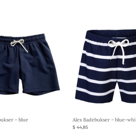
ukser – blue
Alex Badebukser – blue-whi
$
44,85
gheder
Vælg muligheder