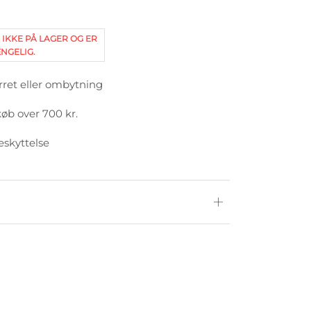
 IKKE PÅ LAGER OG ER
NGELIG.
rret eller ombytning
køb over 700 kr.
eskyttelse