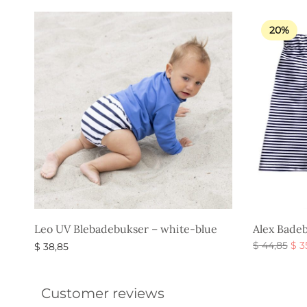
20%
Leo UV Blebadebukser – white-blue
Alex Badeb
De
$
44,85
$
3
$
38,85
opr
Vælg muli
Vælg muligheder
pris
$ 4
Customer reviews