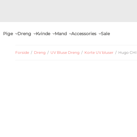
Pige
Dreng
Kvinde
Mand
Accessories
Sale
Forside
/
Dreng
/
UV Bluse Dreng
/
Korte UV bluser
/
Hugo CHIE