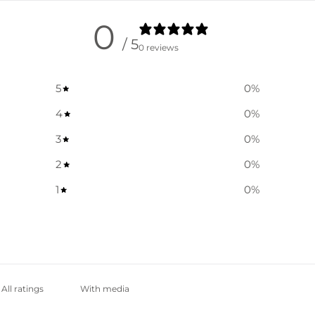
0
/ 5
0 reviews
5
0
%
4
0
%
3
0
%
2
0
%
1
0
%
With media