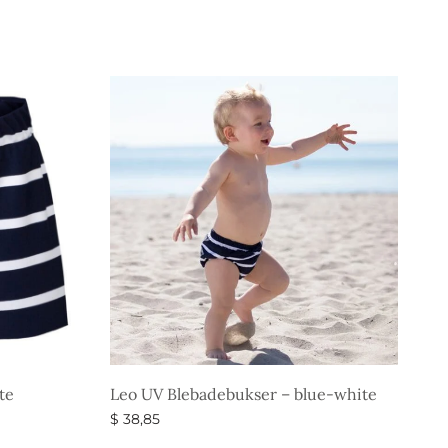
te
Leo UV Blebadebukser – blue-white
$
38,85
Vælg muligheder