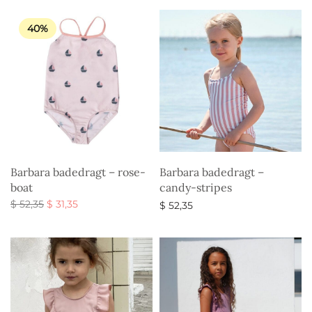
$ 52,35.
$ 31,35.
40%
Barbara badedragt – rose-
Barbara badedragt –
boat
candy-stripes
Den
Den
$
52,35
$
31,35
$
52,35
oprindelige
aktuelle
Vælg muligheder
Vælg muligheder
pris var:
pris er:
$ 52,35.
$ 31,35.