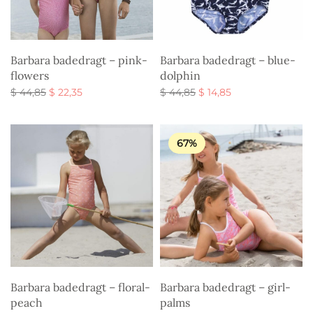
Barbara badedragt – pink-
Barbara badedragt – blue-
flowers
dolphin
Den
Den
Den
Den
$
44,85
$
22,35
$
44,85
$
14,85
oprindelige
aktuelle
oprindelige
aktuelle
Vælg muligheder
Vælg muligheder
pris var:
pris er:
pris var:
pris er:
$ 44,85.
$ 22,35.
$ 44,85.
$ 14,85.
67%
Barbara badedragt – floral-
Barbara badedragt – girl-
peach
palms