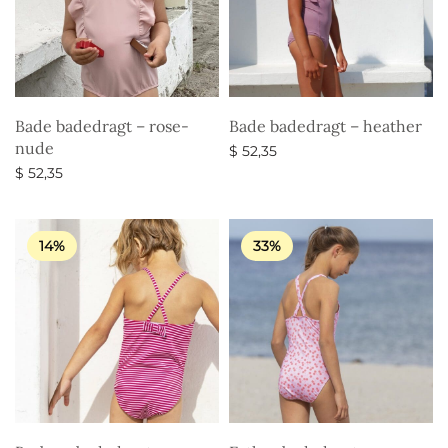
Bade badedragt – rose-
Bade badedragt – heather
nude
$
52,35
$
52,35
Vælg muligheder
Vælg muligheder
14%
33%