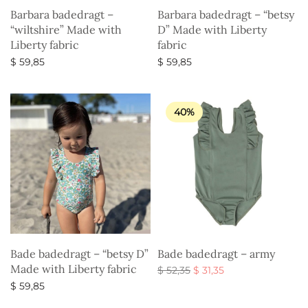
Barbara badedragt –
Barbara badedragt – “betsy
“wiltshire” Made with
D” Made with Liberty
Liberty fabric
fabric
$
59,85
$
59,85
Vælg muligheder
Vælg muligheder
40%
Bade badedragt – “betsy D”
Bade badedragt – army
Made with Liberty fabric
Den
Den
$
52,35
$
31,35
oprindelige
aktuelle
Vælg muligheder
$
59,85
pris var:
pris er:
Vælg muligheder