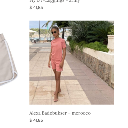
Fly UV-Leggings – army
$
41,85
Vælg muligheder
Alexa Badebukser – morocco
$
41,85
Vælg muligheder