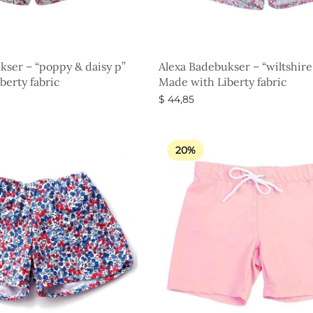
kser – “poppy & daisy p”
Alexa Badebukser – “wiltshire
berty fabric
Made with Liberty fabric
$
44,85
eder
Vælg muligheder
20%