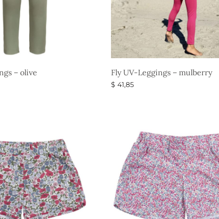
ngs – olive
Fly UV-Leggings – mulberry
$
41,85
eder
Vælg muligheder