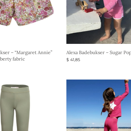
kser – “Margaret Annie”
Alexa Badebukser – Sugar Po
berty fabric
$
41,85
Vælg muligheder
eder