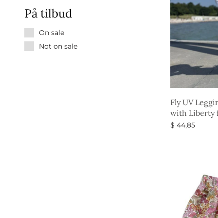
På tilbud
On sale
Not on sale
Fly UV Leggi
with Liberty 
$
44,85
Vælg muligh