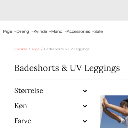
Pige
Dreng
Kvinde
Mand
Accessories
Sale
Forside
/
Pige
/
Badeshorts & UV Leggings
Badeshorts & UV Leggings
Størrelse
Køn
Farve