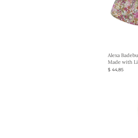
Alexa Badebu
Made with Li
$
44,85
Vælg muligh