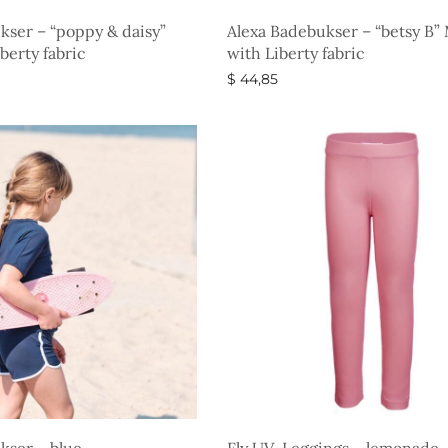
kser – “poppy & daisy”
Alexa Badebukser – “betsy B”
berty fabric
with Liberty fabric
$
44,85
eder
Vælg muligheder