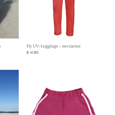
p
Fly UV-Leggings – nectarine
$
41,85
Vælg muligheder