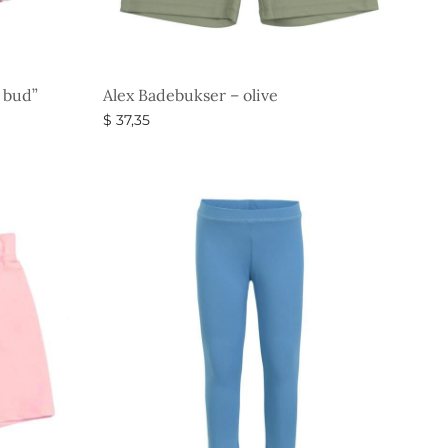
 bud”
Alex Badebukser – olive
$
37,35
Vælg muligheder