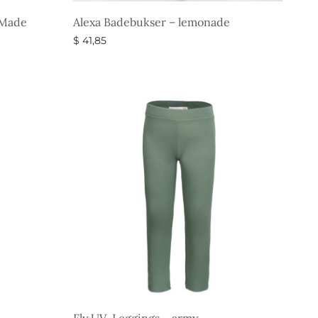
 Made
Alexa Badebukser – lemonade
$
41,85
Vælg muligheder