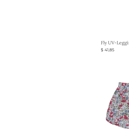
Fly UV-Leggi
$
41,85
Vælg muligh