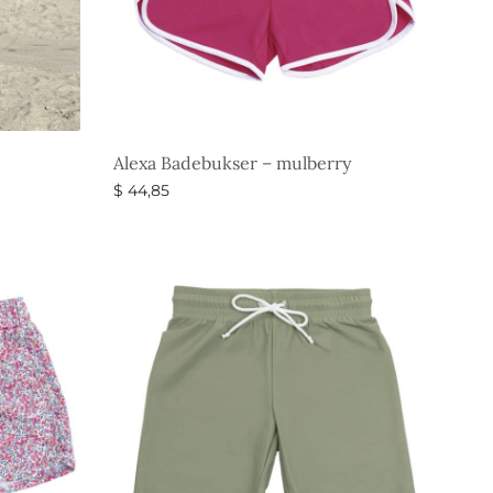
Alexa Badebukser – mulberry
$
44,85
Vælg muligheder