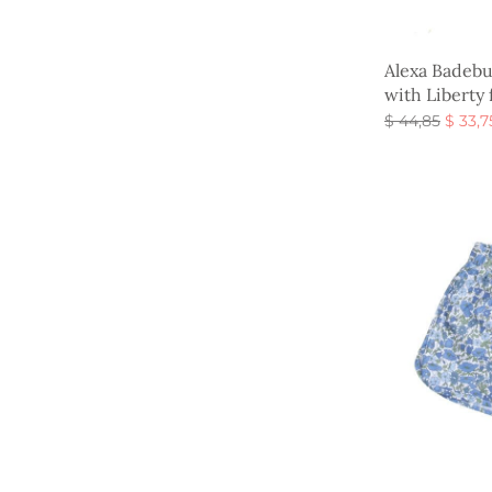
Alexa Badebu
with Liberty 
Den
$
44,85
$
33,7
oprind
Vælg muligh
pris va
$ 44,8