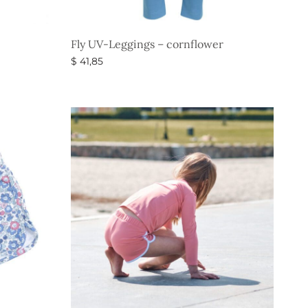
Fly UV-Leggings – cornflower
$
41,85
Vælg muligheder