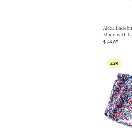
Alexa Badebu
Made with Li
$
44,85
Vælg muligh
25%