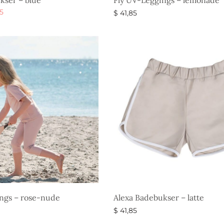
kser – blue
Fly UV-Leggings – lemonade
Den
5
$
41,85
elige
aktuelle
eder
Vælg muligheder
r:
pris er:
5.
$ 29,85.
ngs – rose-nude
Alexa Badebukser – latte
$
41,85
eder
Vælg muligheder