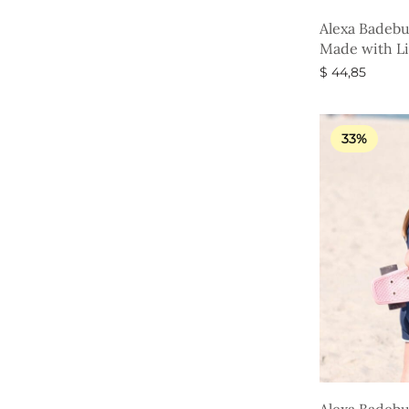
Alexa Badebu
Made with Li
$
44,85
Vælg muligh
33%