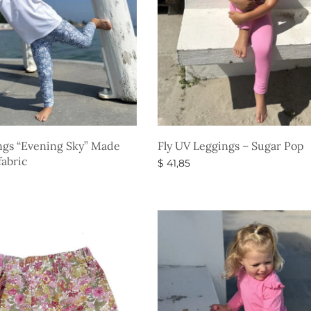
ngs “Evening Sky” Made
Fly UV Leggings – Sugar Pop
fabric
$
41,85
Vælg muligheder
eder