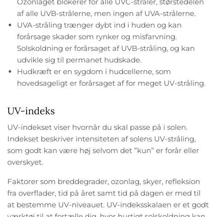
Ozonlaget blokerer for alle UVC-stråler, størstedelen
af alle UVB-strålerne, men ingen af UVA-strålerne.
UVA-stråling trænger dybt ind i huden og kan
forårsage skader som rynker og misfarvning.
Solskoldning er forårsaget af UVB-stråling, og kan
udvikle sig til permanet hudskade.
Hudkræft er en sygdom i hudcellerne, som
hovedsageligt er forårsaget af for meget UV-stråling.
UV-indeks
UV-indekset viser hvornår du skal passe på i solen.
Indekset beskriver intensiteten af solens UV-stråling,
som godt kan være høj selvom det ”kun” er forår eller
overskyet.
Faktorer som breddegrader, ozonlag, skyer, refleksion
fra overflader, tid på året samt tid på dagen er med til
at bestemme UV-niveauet. UV-indeksskalaen er et godt
værktøj til at fortælle dig, hvor hurtigt solskoldning kan