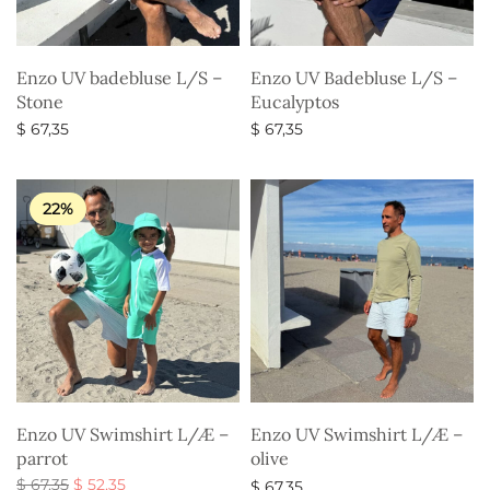
Enzo UV badebluse L/S –
Enzo UV Badebluse L/S –
Stone
Eucalyptos
$
67,35
$
67,35
Vælg muligheder
Vælg muligheder
22%
Enzo UV Swimshirt L/Æ –
Enzo UV Swimshirt L/Æ –
parrot
olive
Den
Den
$
67,35
$
52,35
$
67,35