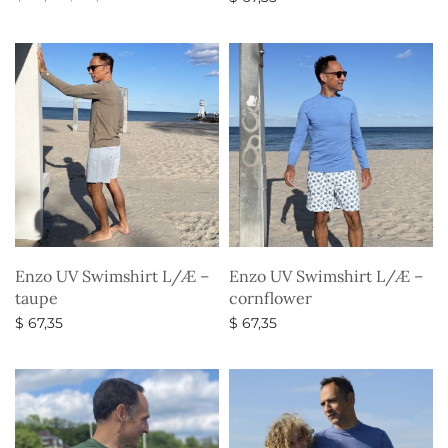
oprindelige
aktuelle
Vælg muligheder
Vælg muligheder
pris var:
pris er:
$ 67,35.
$ 52,35.
Enzo UV Swimshirt L/Æ –
Enzo UV Swimshirt L/Æ –
taupe
cornflower
$
67,35
$
67,35
Vælg muligheder
Vælg muligheder