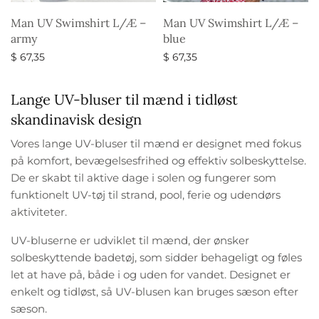
Man UV Swimshirt L/Æ –
Man UV Swimshirt L/Æ –
army
blue
$
67,35
$
67,35
Vælg muligheder
Vælg muligheder
Lange UV-bluser til mænd i tidløst
skandinavisk design
Vores lange UV-bluser til mænd er designet med fokus
på komfort, bevægelsesfrihed og effektiv solbeskyttelse.
De er skabt til aktive dage i solen og fungerer som
funktionelt UV-tøj til strand, pool, ferie og udendørs
aktiviteter.
UV-bluserne er udviklet til mænd, der ønsker
solbeskyttende badetøj, som sidder behageligt og føles
let at have på, både i og uden for vandet. Designet er
enkelt og tidløst, så UV-blusen kan bruges sæson efter
sæson.