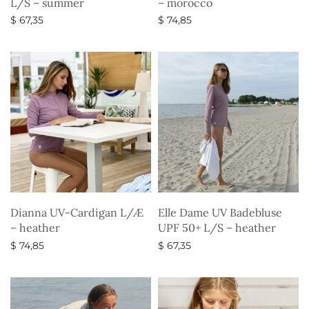
L/S – summer
– morocco
$
67,35
$
74,85
Vælg muligheder
Vælg muligheder
Dianna UV-Cardigan L/Æ
Elle Dame UV Badebluse
– heather
UPF 50+ L/S – heather
$
74,85
$
67,35
Vælg muligheder
Vælg muligheder