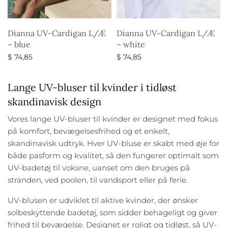
Dianna UV-Cardigan L/Æ
Dianna UV-Cardigan L/Æ
– blue
– white
$
74,85
$
74,85
Vælg muligheder
Vælg muligheder
Lange UV-bluser til kvinder i tidløst
skandinavisk design
Vores lange UV-bluser til kvinder er designet med fokus
på komfort, bevægelsesfrihed og et enkelt,
skandinavisk udtryk. Hver UV-bluse er skabt med øje for
både pasform og kvalitet, så den fungerer optimalt som
UV-badetøj til voksne, uanset om den bruges på
stranden, ved poolen, til vandsport eller på ferie.
UV-blusen er udviklet til aktive kvinder, der ønsker
solbeskyttende badetøj, som sidder behageligt og giver
frihed til bevægelse. Designet er roligt og tidløst, så UV-