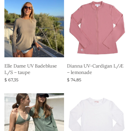
Elle Dame UV Badebluse
Dianna UV-Cardigan L/Æ
L/S – taupe
– lemonade
$
67,35
$
74,85
Vælg muligheder
Vælg muligheder