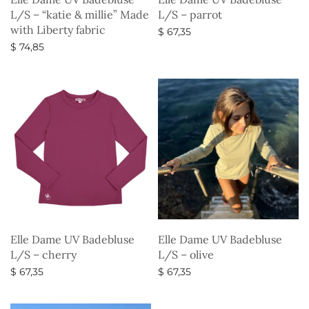
L/S – “katie & millie” Made
L/S – parrot
with Liberty fabric
$
67,35
$
74,85
Vælg muligheder
Vælg muligheder
Elle Dame UV Badebluse
Elle Dame UV Badebluse
L/S – cherry
L/S – olive
$
67,35
$
67,35
Vælg muligheder
Vælg muligheder