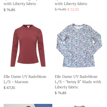
with Liberty fabric
with Liberty fabric
Den
Den
$
74,85
$
52,35
$
74,85
oprindelige
aktuelle
Vælg muligheder
Vælg muligheder
pris var:
pris er:
$ 74,85.
$ 52,35.
Elle Dame UV Badebluse
Elle Dame UV Badebluse
L/S – Maroon
L/S – “betsy B” Made with
Liberty fabric
$
67,35
$
74,85
Vælg muligheder
Vælg muligheder