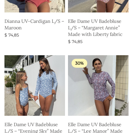
Dianna UV-Cardigan L/S –
Elle Dame UV Badebluse
Maroon
L/S – “Margaret Annie”
Made with Liberty fabric
$
74,85
$
74,85
Vælg muligheder
Vælg muligheder
30%
Elle Dame UV Badebluse
Elle Dame UV Badebluse
L/S – “Evening Sky” Made
L/S – “Lee Manor” Made