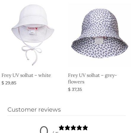
Frey UV solhat – white
Frey UV solhat – grey-
flowers
$
29,85
$
37,35
Vælg muligheder
Vælg muligheder
Customer reviews
0