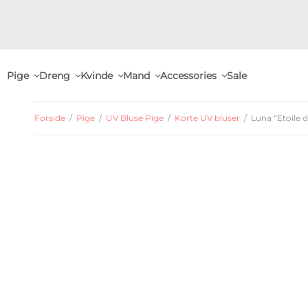
Pige
Dreng
Kvinde
Mand
Accessories
Sale
Forside
/
Pige
/
UV Bluse Pige
/
Korte UV bluser
/
Luna “Etoile d