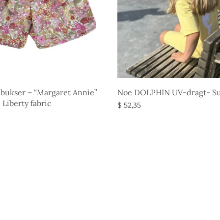
bukser – “Margaret Annie”
Noe DOLPHIN UV-dragt- Su
Liberty fabric
$
52,35
Vælg muligheder
gheder