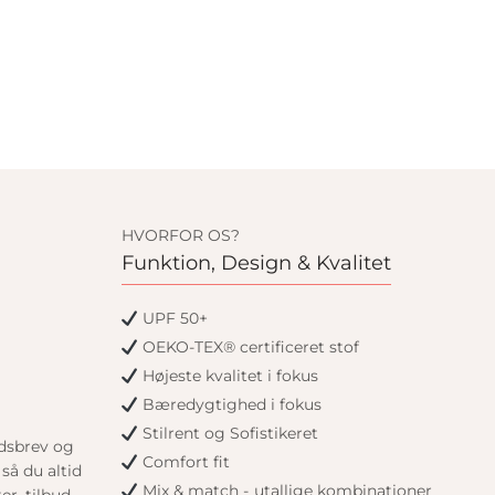
HVORFOR OS?
Funktion, Design & Kvalitet
UPF 50+
OEKO-TEX® certificeret stof
Højeste kvalitet i fokus
Bæredygtighed i fokus
Stilrent og Sofistikeret
edsbrev og
Comfort fit
så du altid
Mix & match - utallige kombinationer