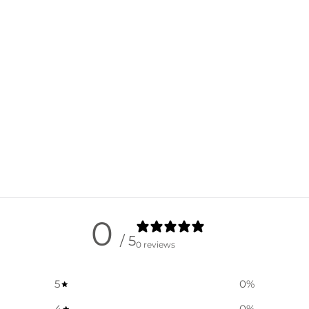
0
/ 5
0 reviews
5
0
%
4
0
%