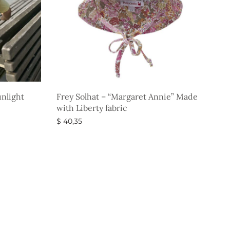
nlight
Frey Solhat – “Margaret Annie” Made
with Liberty fabric
$
40,35
Vælg muligheder