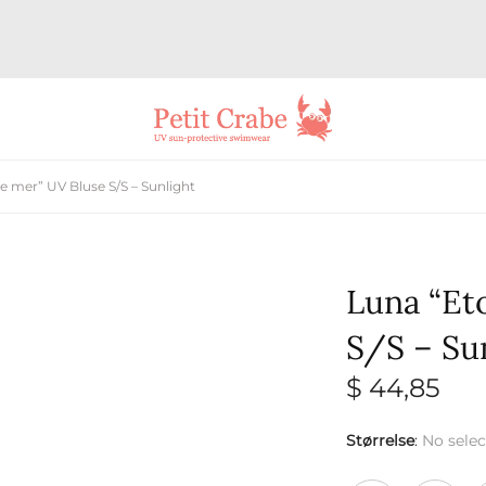
e mer” UV Bluse S/S – Sunlight
Luna “Et
S/S – Su
$
44,85
Størrelse
:
No selec