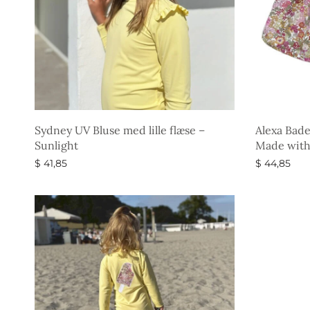
Sydney UV Bluse med lille flæse –
Alexa Bade
Sunlight
Made with 
$
41,85
$
44,85
Vælg muligheder
Vælg muli