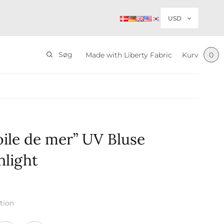
Søg
Made with Liberty Fabric
Kurv
0
oile de mer” UV Bluse
nlight
tion