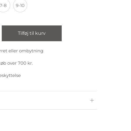
7-8
9-10
Tilføj til kurv
rret eller ombytning
køb over 700 kr.
eskyttelse