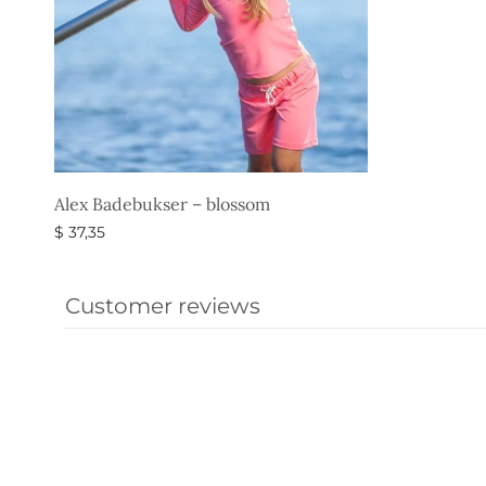
Alex Badebukser – blossom
$
37,35
Vælg muligheder
Customer reviews