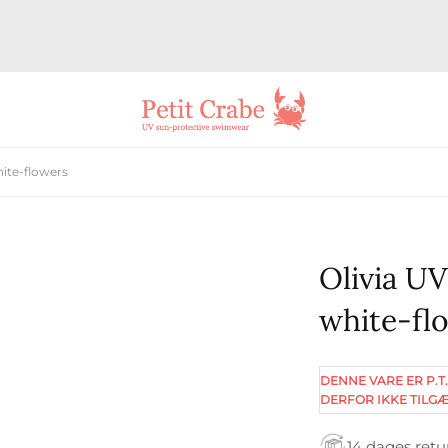
ite-flowers
Olivia U
white-fl
DENNE VARE ER P.T.
DERFOR IKKE TILGÆ
14 dages retu