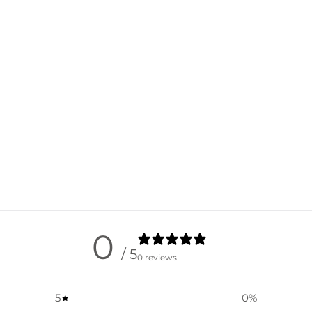
0
/ 5
0 reviews
5
0
%