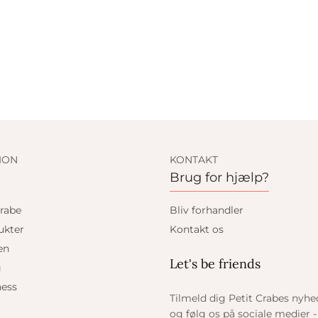
ION
KONTAKT
Brug for hjælp?
rabe
Bliv forhandler
ukter
Kontakt os
en
Let's be friends
g
ess
Tilmeld dig Petit Crabes nyh
og følg os på sociale medier - 