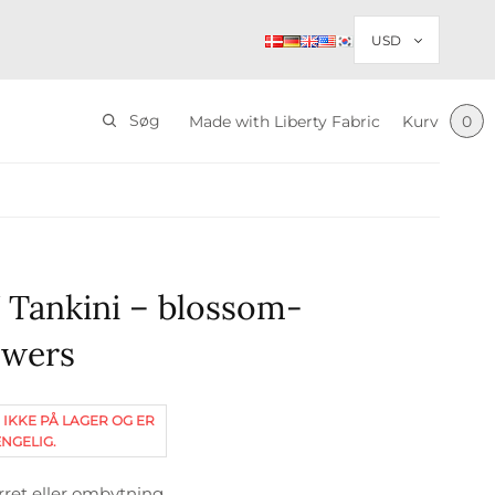
Søg
Made with Liberty Fabric
Kurv
0
V Tankini – blossom-
owers
 IKKE PÅ LAGER OG ER
NGELIG.
rret eller ombytning