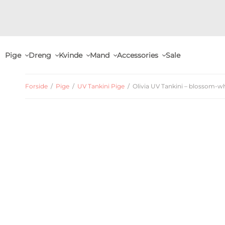
Pige
Dreng
Kvinde
Mand
Accessories
Sale
Forside
/
Pige
/
UV Tankini Pige
/
Olivia UV Tankini – blossom-wh