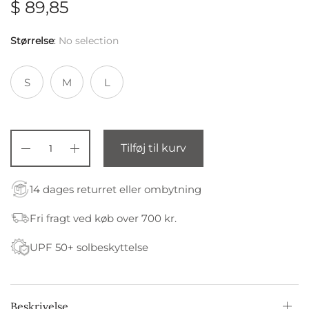
$
89,85
Størrelse
:
No selection
S
M
L
Tilføj til kurv
14 dages returret eller ombytning
Fri fragt ved køb over 700 kr.
UPF 50+ solbeskyttelse
Beskrivelse