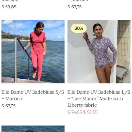
$
59,85
$
67,35
Vælg muligheder
Vælg muligheder
30%
Elle Dame UV Badebluse S/S
Elle Dame UV Badebluse L/S
– Maroon
– “Lee Manor” Made with
Liberty fabric
$
67,35
Den
Den
$
74,85
$
52,35
Vælg muligheder
oprindelige
aktuelle
Vælg muligheder
pris var:
pris er:
$ 74,85.
$ 52,35.