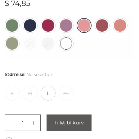
$
74,85
Størrelse
:
No selection
S
M
L
XL
Tilføj til kurv