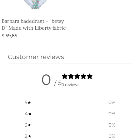
Barbara badedragt – “betsy
D” Made with Liberty fabric
$
59,85
Vælg muligheder
Customer reviews
0
/ 5
0 reviews
5
0
%
4
0
%
3
0
%
2
0
%