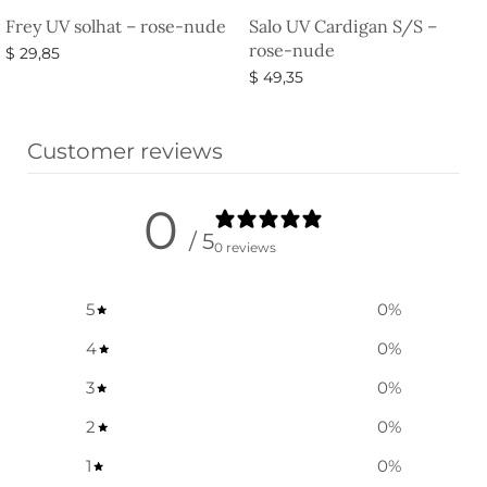
Frey UV solhat – rose-nude
Salo UV Cardigan S/S –
rose-nude
$
29,85
$
49,35
Vælg muligheder
Vælg muligheder
Customer reviews
0
/ 5
0 reviews
5
0
%
4
0
%
3
0
%
2
0
%
1
0
%