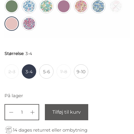
Størrelse
:
3-4
2-3
3-4
5-6
7-8
9-10
På lager
Tilføj til kurv
14 dages returret eller ombytning