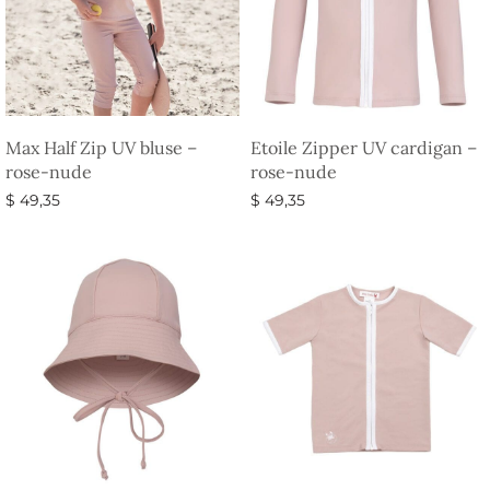
Max Half Zip UV bluse –
Etoile Zipper UV cardigan –
rose-nude
rose-nude
$
49,35
$
49,35
Vælg muligheder
Vælg muligheder