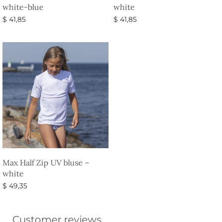
white-blue
white
$
41,85
$
41,85
Vælg muligheder
Vælg muligheder
Max Half Zip UV bluse –
white
$
49,35
Vælg muligheder
Customer reviews