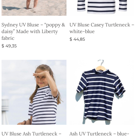
Sydney UV Bluse – “poppy &
UV Bluse Casey Turtleneck –
daisy” Made with Liberty
white-blue
fabric
$
44,85
$
49,35
Vælg muligheder
Vælg muligheder
UV Bluse Ash Turtleneck –
Ash UV Turtleneck – blue-