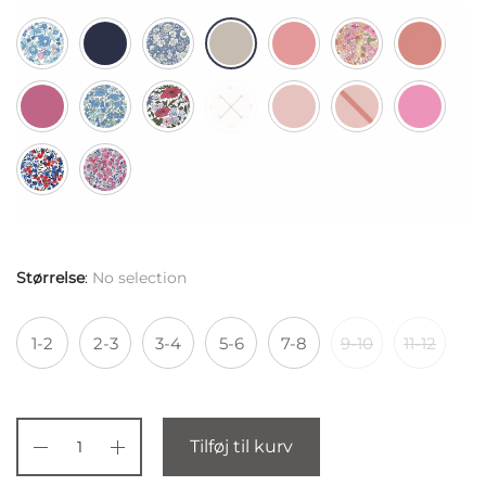
Størrelse
:
No selection
1-2
2-3
3-4
5-6
7-8
9-10
11-12
Tilføj til kurv