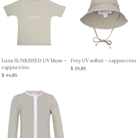
Luna SUNKISSED UV bluse –
Frey UV solhat – cappuccino
cappuccino
$
29,85
$
44,85
Vælg muligheder
Vælg muligheder