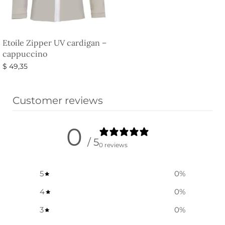
Etoile Zipper UV cardigan –
cappuccino
$
49,35
Vælg muligheder
Customer reviews
0
/ 5
0 reviews
5
0
%
4
0
%
3
0
%