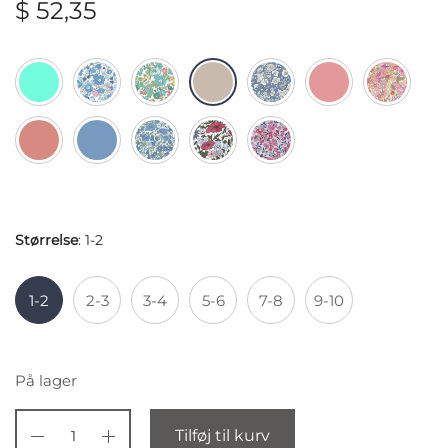
$
52,35
Størrelse
:
1-2
1-2
2-3
3-4
5-6
7-8
9-10
På lager
Tilføj til kurv