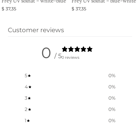
Frey UV solhat – white-blue
Frey UV solhat – blue-white
$
37,35
$
37,35
Vælg muligheder
Vælg muligheder
Customer reviews
0
/ 5
0 reviews
5
0
%
4
0
%
3
0
%
2
0
%
1
0
%