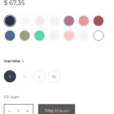
$
67,35
Størrelse
:
S
S
M
L
XL
På lager
Tilføj til kurv