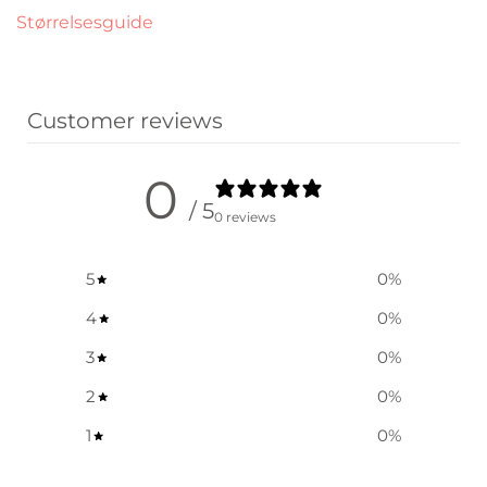
Størrelsesguide
Customer reviews
0
/ 5
0 reviews
5
0
%
4
0
%
3
0
%
2
0
%
1
0
%