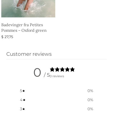
Badevinger fra Petites
Pommes – Oxford green
$
27,75
Vælg muligheder
Customer reviews
0
/ 5
0 reviews
5
0
%
4
0
%
3
0
%