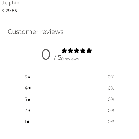
dolphin
$
29,85
Vælg muligheder
Customer reviews
0
/ 5
0 reviews
5
0
%
4
0
%
3
0
%
2
0
%
1
0
%