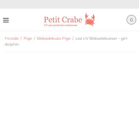
0
Forside
/
Pige
/
Blebadebuks Pige
/
Lea UV Blebadebukser – girl-
dolphin