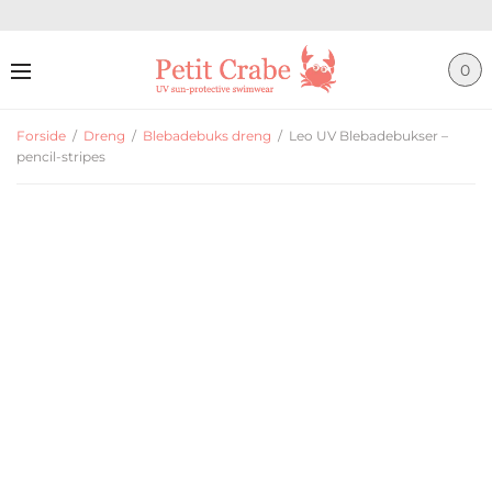
0
Forside
/
Dreng
/
Blebadebuks dreng
/
Leo UV Blebadebukser –
pencil-stripes