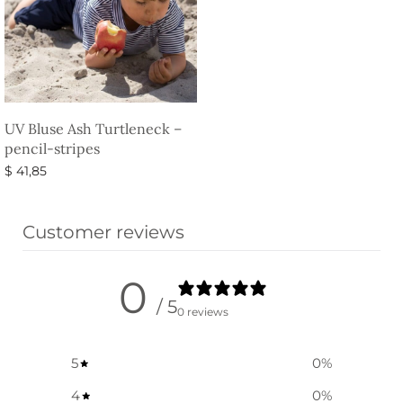
UV Bluse Ash Turtleneck –
pencil-stripes
$
41,85
Vælg muligheder
Customer reviews
0
/ 5
0 reviews
5
0
%
4
0
%