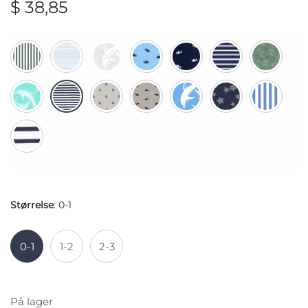
$
38,85
Størrelse
:
0-1
0-1
1-2
2-3
På lager