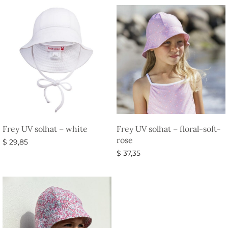
Frey UV solhat – white
Frey UV solhat – floral-soft-
rose
$
29,85
$
37,35
Vælg muligheder
Vælg muligheder