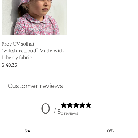
Frey UV solhat –
“wiltshire_bud” Made with
Liberty fabric
$
40,35
Vælg muligheder
Customer reviews
0
/ 5
0 reviews
5
0
%