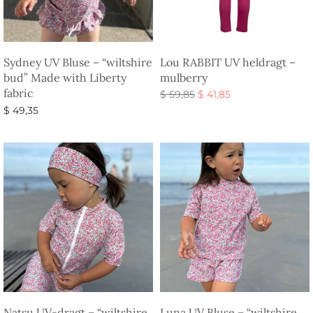
Sydney UV Bluse – “wiltshire
Lou RABBIT UV heldragt –
bud” Made with Liberty
mulberry
fabric
Den
Den
$
59,85
$
41,85
oprindelige
aktuelle
Vælg muligheder
$
49,35
pris var:
pris er:
Vælg muligheder
$ 59,85.
$ 41,85.
Natsu UV-dragt – “wiltshire
Luna UV Bluse – “wiltshire