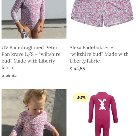
UV Badedragt med Peter
Alexa Badebukser –
Pan krave L/S – “wiltshire
“wiltshire bud” Made with
bud” Made with Liberty
Liberty fabric
fabric
$
44,85
$
59,85
Vælg muligheder
Vælg muligheder
30%