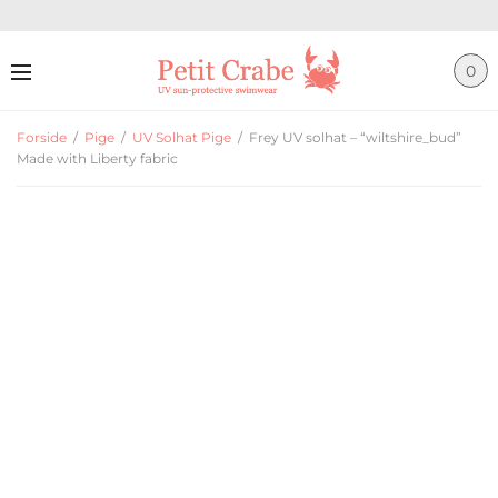
0
Forside
/
Pige
/
UV Solhat Pige
/
Frey UV solhat – “wiltshire_bud”
Made with Liberty fabric