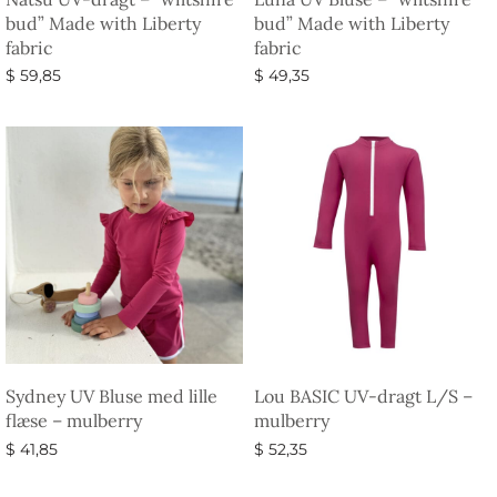
bud” Made with Liberty
bud” Made with Liberty
fabric
fabric
$
59,85
$
49,35
Vælg muligheder
Vælg muligheder
Sydney UV Bluse med lille
Lou BASIC UV-dragt L/S –
flæse – mulberry
mulberry
$
41,85
$
52,35
Vælg muligheder
Vælg muligheder