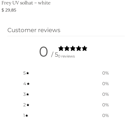
Frey UV solhat – white
$
29,85
Vælg muligheder
Customer reviews
0
/ 5
0 reviews
5
0
%
4
0
%
3
0
%
2
0
%
1
0
%