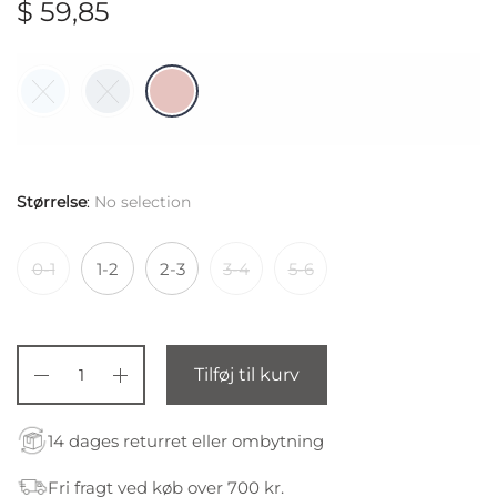
$
59,85
Størrelse
:
No selection
0-1
1-2
2-3
3-4
5-6
Tilføj til kurv
14 dages returret eller ombytning
Fri fragt ved køb over 700 kr.