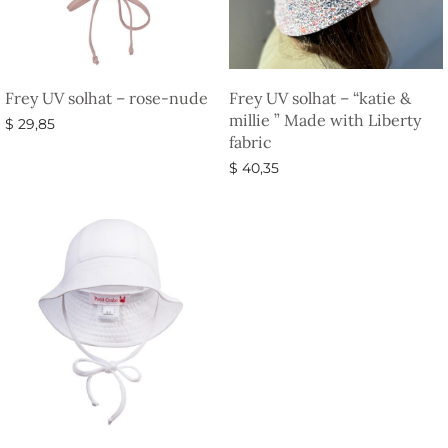
Frey UV solhat – rose-nude
Frey UV solhat – “katie &
millie ” Made with Liberty
$
29,85
fabric
Vælg muligheder
$
40,35
Vælg muligheder