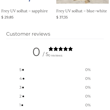
Frey UV solhat – sapphire
Frey UV solhat – blue-white
$
29,85
$
37,35
Vælg muligheder
Vælg muligheder
Customer reviews
0
/ 5
0 reviews
5
0
%
4
0
%
3
0
%
2
0
%
1
0
%