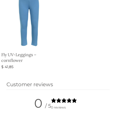
Fly UV-Leggings –
cornflower
$
41,85
Vælg muligheder
Customer reviews
0
/ 5
0 reviews