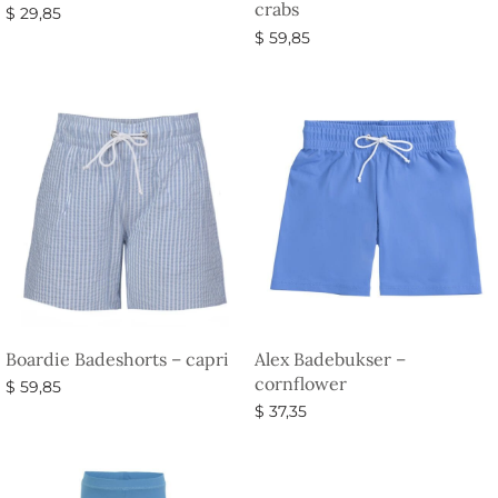
crabs
$
29,85
$
59,85
Vælg muligheder
Vælg muligheder
Boardie Badeshorts – capri
Alex Badebukser –
cornflower
$
59,85
$
37,35
Vælg muligheder
Vælg muligheder