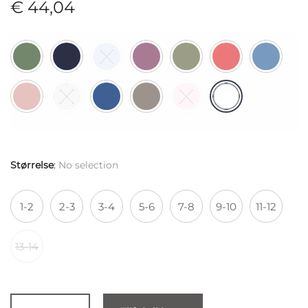
€
44,04
Størrelse
:
No selection
1-2
2-3
3-4
5-6
7-8
9-10
11-12
13-14