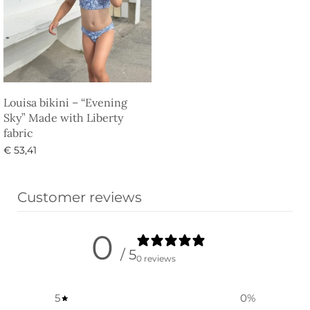
Louisa bikini – “Evening
Sky” Made with Liberty
fabric
€
53,41
Vælg muligheder
Customer reviews
0
/ 5
0 reviews
5
0
%