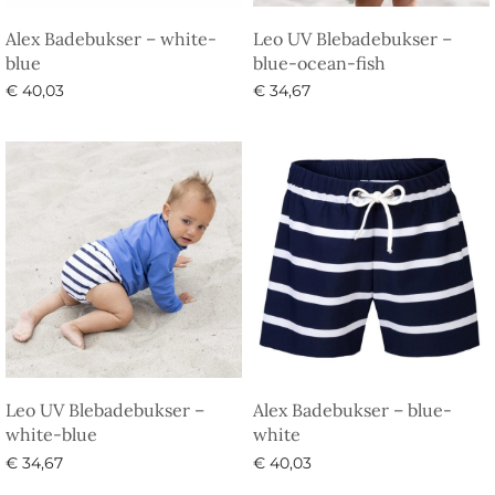
Alex Badebukser – white-
Leo UV Blebadebukser –
blue
blue-ocean-fish
€
40,03
€
34,67
Vælg muligheder
Vælg muligheder
Leo UV Blebadebukser –
Alex Badebukser – blue-
white-blue
white
€
34,67
€
40,03
Vælg muligheder
Vælg muligheder