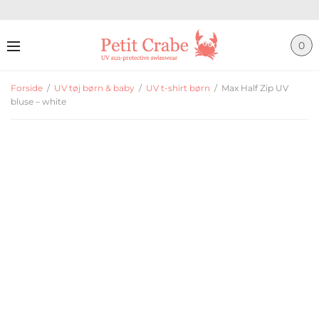
0
Forside
/
UV tøj børn & baby
/
UV t-shirt børn
/
Max Half Zip UV
bluse – white