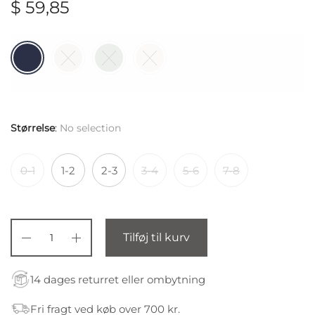
$
59,85
Størrelse
:
No selection
0-1
1-2
2-3
3-4
5-6
7-8
Tilføj til kurv
14 dages returret eller ombytning
Fri fragt ved køb over 700 kr.