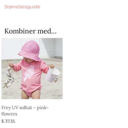
Størrelsesguide
Kombiner med…
Frey UV solhat – pink-
flowers
$
37,35
Vælg muligheder