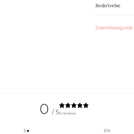
Beskrivelse
Størrelsesguide
0
/ 5
0 reviews
5
0
%