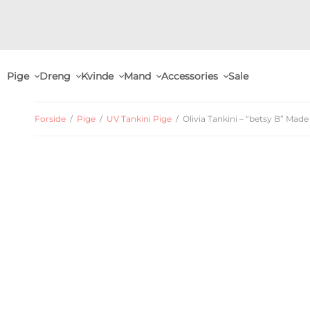
Pige
Dreng
Kvinde
Mand
Accessories
Sale
Forside
/
Pige
/
UV Tankini Pige
/
Olivia Tankini – “betsy B” Made 