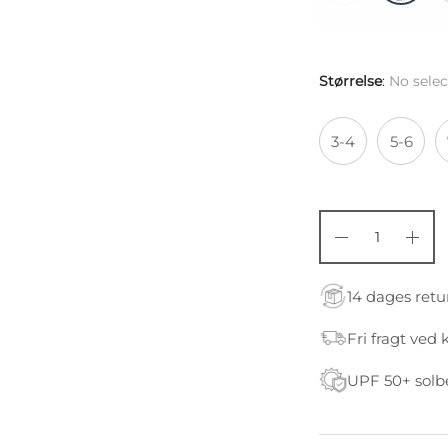
Størrelse
:
No selec
3-4
5-6
14 dages retu
Fri fragt ved 
UPF 50+ solb