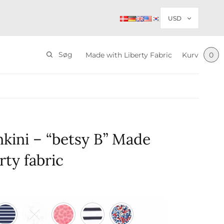
Søg
Made with Liberty Fabric
Kurv
0
nkini – “betsy B” Made
rty fabric