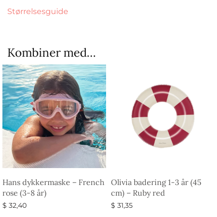
Størrelsesguide
Kombiner med…
Hans dykkermaske – French
Olivia badering 1-3 år (45
rose (3-8 år)
cm) – Ruby red
$
32,40
$
31,35
Vælg muligheder
Vælg muligheder