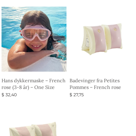
Hans dykkermaske – French
Badevinger fra Petites
rose (3-8 år) – One Size
Pommes – French rose
$
32,40
$
27,75
Tilføj til kurv
Vælg muligheder