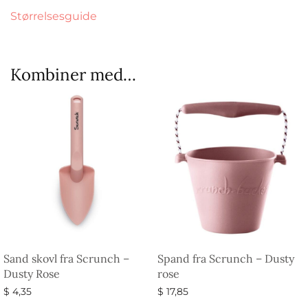
Størrelsesguide
Kombiner med…
Sand skovl fra Scrunch –
Spand fra Scrunch – Dusty
Dusty Rose
rose
$
4,35
$
17,85
Vælg muligheder
Vælg muligheder