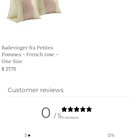
Badevinger fra Petites
Pommes – French rose –
One Size
$
27,75
Tilføj til kurv
Customer reviews
0
/ 5
0 reviews
5
0
%