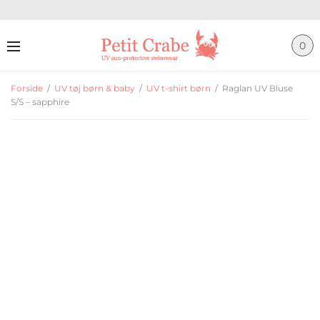
0
Forside
/
UV tøj børn & baby
/
UV t-shirt børn
/
Raglan UV Bluse
S/S – sapphire