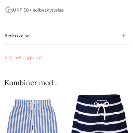
UPF 50+ solbeskyttelse
Beskrivelse
Størrelsesguide
Kombiner med…