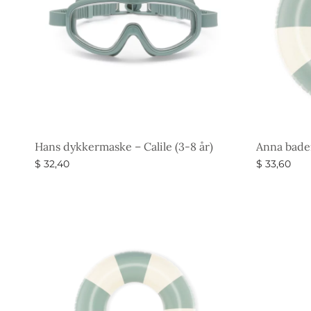
Hans dykkermaske – Calile (3-8 år)
Anna bader
$
32,40
$
33,60
Vælg muligheder
Vælg muli