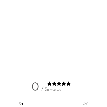
0
/ 5
0 reviews
5
0
%