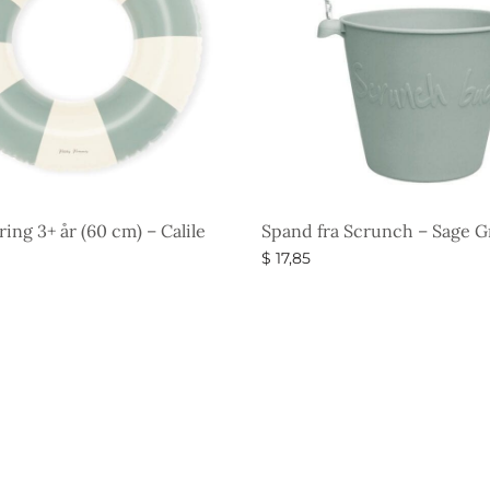
ing 3+ år (60 cm) – Calile
Spand fra Scrunch – Sage 
$
17,85
gheder
Vælg muligheder