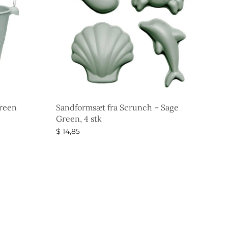
Green
Sandformsæt fra Scrunch – Sage
Green, 4 stk
$
14,85
Vælg muligheder