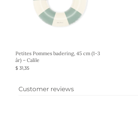
Petites Pommes badering, 45 cm (1-3
år) – Calile
$
31,35
Vælg muligheder
Customer reviews