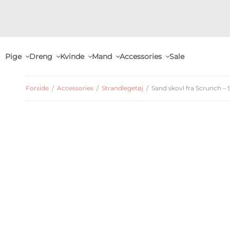
Pige
Dreng
Kvinde
Mand
Accessories
Sale
Forside
/
Accessories
/
Strandlegetøj
/
Sand skovl fra Scrunch –