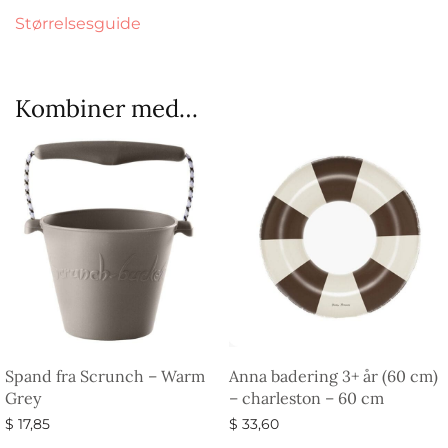
Størrelsesguide
Kombiner med…
Spand fra Scrunch – Warm
Anna badering 3+ år (60 cm)
Grey
– charleston – 60 cm
$
17,85
$
33,60
Vælg muligheder
Tilføj til kurv