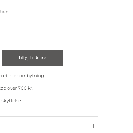
tion
Tilføj til kurv
rret eller ombytning
køb over 700 kr.
eskyttelse