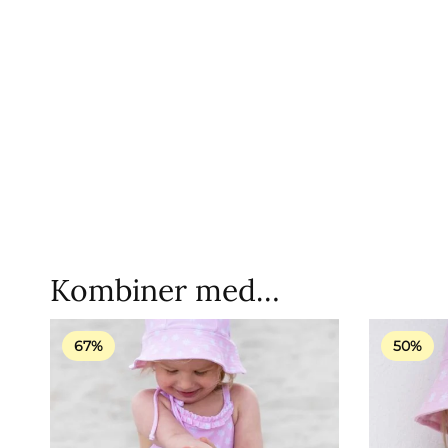
Kombiner med…
67%
50%