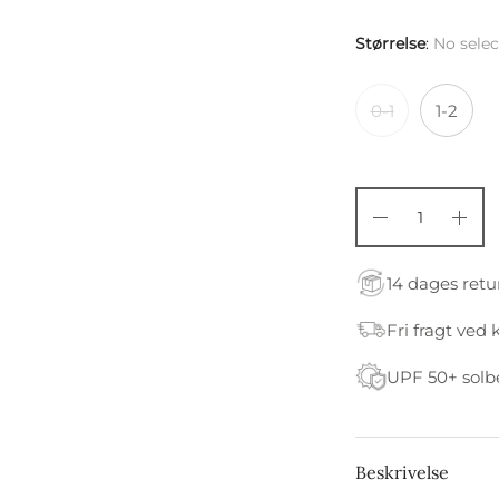
Størrelse
:
No selec
0-1
1-2
14 dages retu
Fri fragt ved 
UPF 50+ solb
Beskrivelse