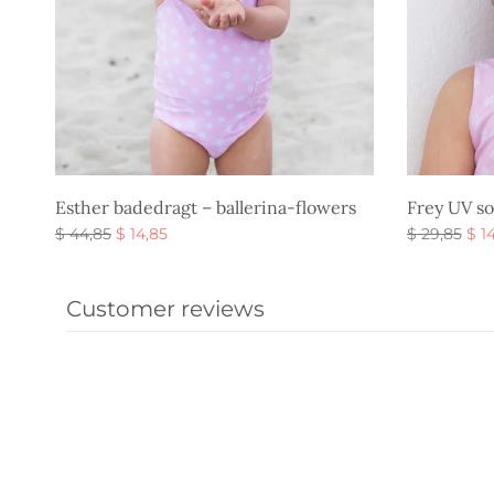
Esther badedragt – ballerina-flowers
Frey UV so
Den
Den
De
$
44,85
$
14,85
$
29,85
$
14
oprindelige
aktuelle
opr
Vælg muligheder
Vælg muli
pris var:
pris er:
pris
Customer reviews
$ 44,85.
$ 14,85.
$ 29