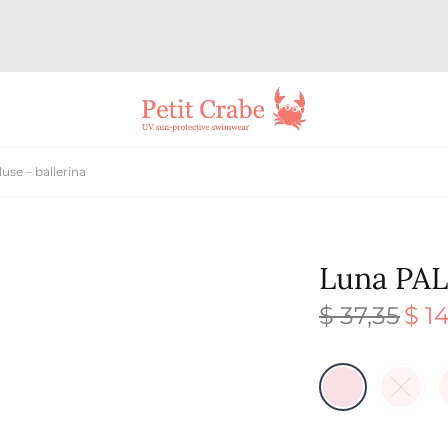
se – ballerina
Luna PAL
$
37,35
$
14
Den
oprind
pris va
$ 37,35