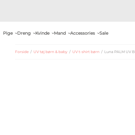
Pige
Dreng
Kvinde
Mand
Accessories
Sale
Forside
/
UV tøj børn & baby
/
UV t-shirt børn
/
Luna PALM UV Blu