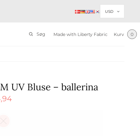
Søg
Made with Liberty Fabric
Kurv
0
M UV Bluse – ballerina
,94
Den
elige
aktuelle
r:
pris er:
.
$ 14,94.