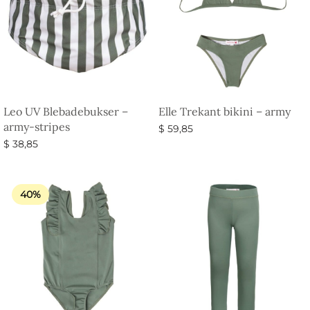
Leo UV Blebadebukser –
Elle Trekant bikini – army
army-stripes
$
59,85
$
38,85
Vælg muligheder
Vælg muligheder
40%