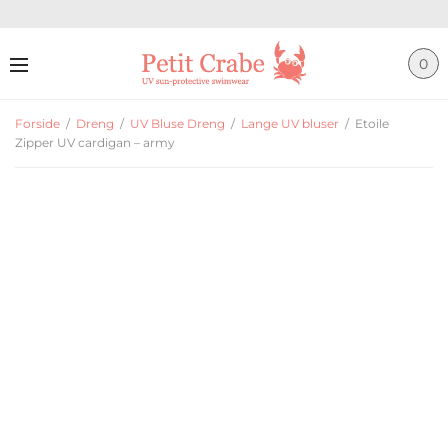
0
Forside
/
Dreng
/
UV Bluse Dreng
/
Lange UV bluser
/
Etoile
Zipper UV cardigan – army