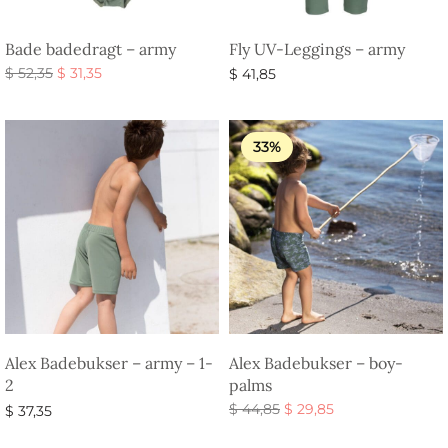
Bade badedragt – army
Fly UV-Leggings – army
Den
Den
$
52,35
$
31,35
$
41,85
oprindelige
aktuelle
Vælg muligheder
Vælg muligheder
pris var:
pris er:
$ 52,35.
$ 31,35.
33%
Alex Badebukser – army – 1-
Alex Badebukser – boy-
2
palms
Den
Den
$
44,85
$
29,85
$
37,35
oprindelige
aktuelle
Vælg muligheder
Tilføj til kurv