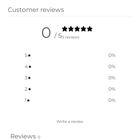
pris var:
pris er:
$ 44,85.
$ 29,85.
Customer reviews
0
/ 5
0 reviews
5
0
%
4
0
%
3
0
%
2
0
%
1
0
%
Write a review
Reviews
0