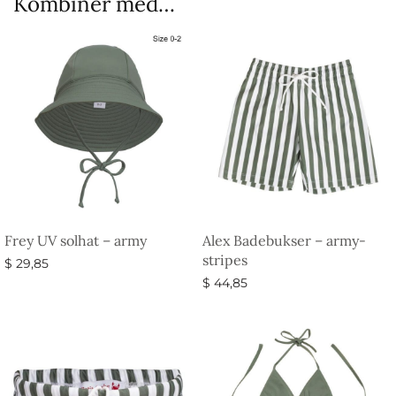
Kombiner med…
Frey UV solhat – army
Alex Badebukser – army-
stripes
$
29,85
$
44,85
Vælg muligheder
Vælg muligheder