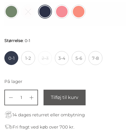
Størrelse
:
0-1
0-1
1-2
2-3
3-4
5-6
7-8
På lager
Tilføj til kurv
14 dages returret eller ombytning
Fri fragt ved køb over 700 kr.