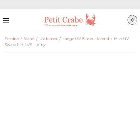
0
Forside
/
Mand
/
UV bluser
/
Lange UV Bluser - Mænd
/
Man UV
Swimshirt L/Æ – army