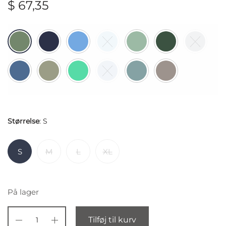
$
67,35
Størrelse
:
S
S
M
L
XL
På lager
Tilføj til kurv