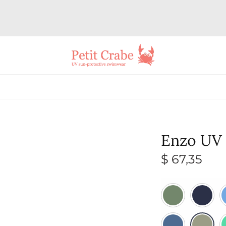
Enzo UV 
$
67,35