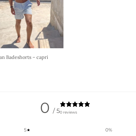
n Badeshorts – capri
gheder
0
/ 5
0 reviews
5
0
%