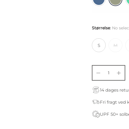
Størrelse
:
No selec
S
M
14 dages retu
Fri fragt ved 
UPF 50+ solb