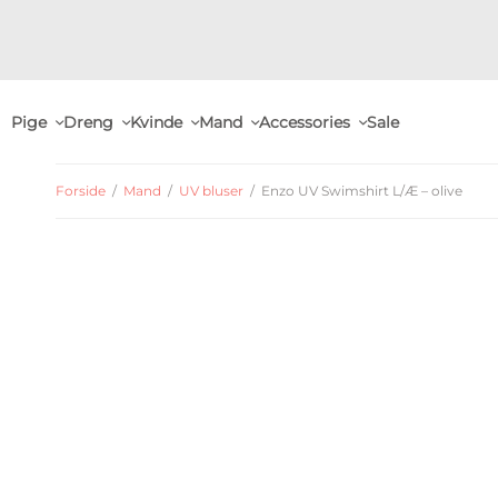
Pige
Dreng
Kvinde
Mand
Accessories
Sale
Forside
/
Mand
/
UV bluser
/
Enzo UV Swimshirt L/Æ – olive