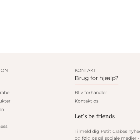
ION
KONTAKT
Brug for hjælp?
rabe
Bliv forhandler
ukter
Kontakt os
en
Let's be friends
g
ess
Tilmeld dig Petit Crabes nyh
og følg os på sociale medier - 