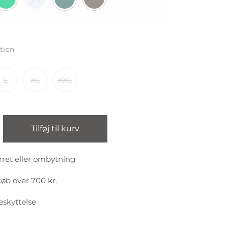
tion
L
XL
XXL
Tilføj til kurv
rret eller ombytning
køb over 700 kr.
eskyttelse