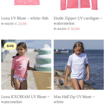
Luna UV Bluse – white-fish
Etoile Zipper UV cardigan –
watermelon
Den
Den
€
40,03
€
23,96
oprindelige
aktuelle
Den
Den
Vælg muligheder
€
44,04
€
30,66
pris var:
pris er:
oprindelige
aktuelle
Vælg muligheder
€ 40,03.
€ 23,96.
pris var:
pris er:
€ 44,04.
€ 30,66.
64%
Luna ICECREAM UV Bluse –
Max Half Zip UV bluse –
watermelon
white