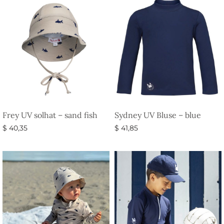
Frey UV solhat – sand fish
Sydney UV Bluse – blue
$
40,35
$
41,85
Vælg muligheder
Vælg muligheder