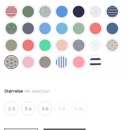
Størrelse
:
No selection
2-3
3-4
5-6
7-8
9-10