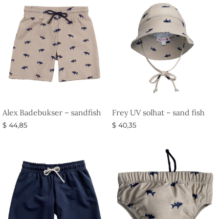
Alex Badebukser – sandfish
Frey UV solhat – sand fish
$
44,85
$
40,35
Vælg muligheder
Vælg muligheder