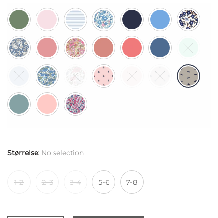
Størrelse
:
No selection
1-2
2-3
3-4
5-6
7-8