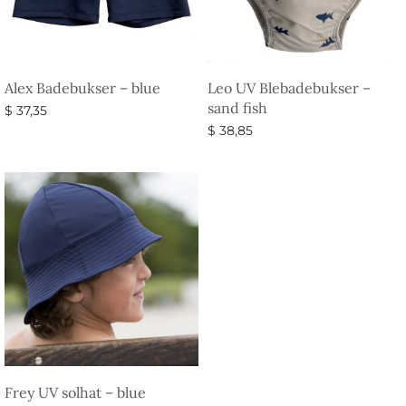
Alex Badebukser – blue
Leo UV Blebadebukser –
sand fish
$
37,35
$
38,85
Vælg muligheder
Vælg muligheder
Frey UV solhat – blue