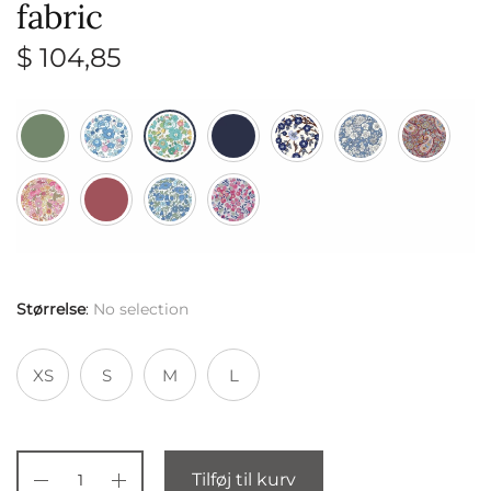
fabric
$
104,85
Størrelse
:
No selection
XS
S
M
L
Tilføj til kurv