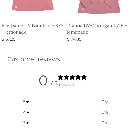
Elle Dame UV Badebluse S/S
Dianna UV-Cardigan L/Æ –
– lemonade
lemonade
$
67,35
$
74,85
Vælg muligheder
Vælg muligheder
Customer reviews
0
/ 5
0 reviews
5
0
%
4
0
%
3
0
%