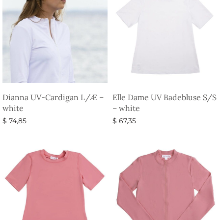
Dianna UV-Cardigan L/Æ –
Elle Dame UV Badebluse S/S
white
– white
$
74,85
$
67,35
Vælg muligheder
Vælg muligheder