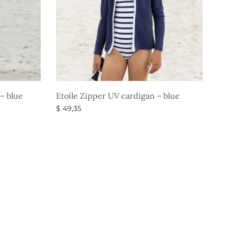
– blue
Etoile Zipper UV cardigan – blue
$
49,35
Vælg muligheder