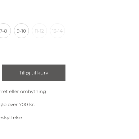
7-8
9-10
11-12
13-14
Tilføj til kurv
rret eller ombytning
køb over 700 kr.
eskyttelse