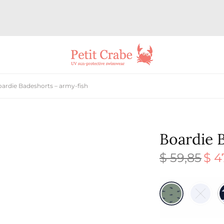
ardie Badeshorts – army-fish
Boardie 
$
59,85
$
4
Den
oprin
pris v
$ 59,8