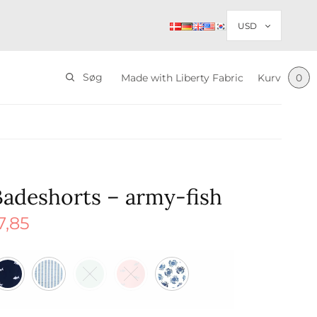
Søg
Made with Liberty Fabric
Kurv
0
Badeshorts – army-fish
7,85
Den
delige
aktuelle
ar:
pris er:
5.
$ 47,85.