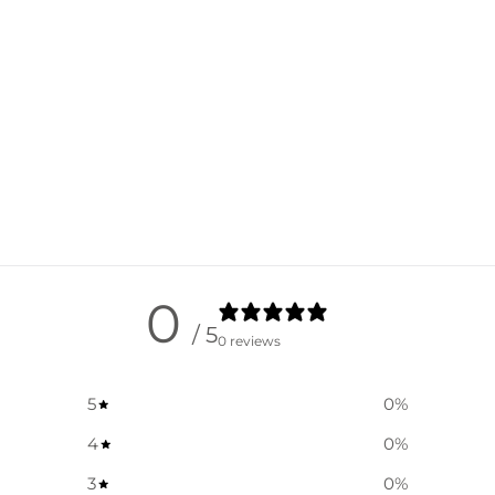
0
/ 5
0 reviews
5
0
%
4
0
%
3
0
%