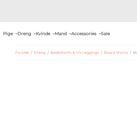
Pige
Dreng
Kvinde
Mand
Accessories
Sale
Forside
/
Dreng
/
Badeshorts & UV Leggings
/
Board Shorts
/
Bo