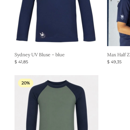
Sydney UV Bluse – blue
Max Half Z
$
41,85
$
49,35
Vælg muligheder
Vælg muli
20%