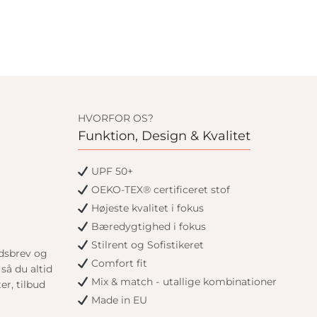
HVORFOR OS?
Funktion, Design & Kvalitet
UPF 50+
OEKO-TEX® certificeret stof
Højeste kvalitet i fokus
Bæredygtighed i fokus
Stilrent og Sofistikeret
edsbrev og
Comfort fit
så du altid
Mix & match - utallige kombinationer
er, tilbud
Made in EU