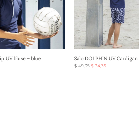
ip UV bluse – blue
Salo DOLPHIN UV Cardigan 
Den
Den
$
49,35
$
34,35
oprindelige
aktuelle
Vælg muligheder
gheder
pris var:
pris er:
$ 49,35.
$ 34,35.