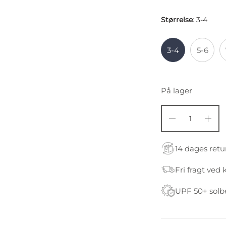
Størrelse
:
3-4
3-4
5-6
På lager
14 dages retu
Fri fragt ved 
UPF 50+ solb