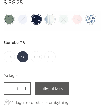
$
56,25
Størrelse
:
7-8
3-4
7-8
9-10
11-12
På lager
Tilføj til kurv
14 dages returret eller ombytning