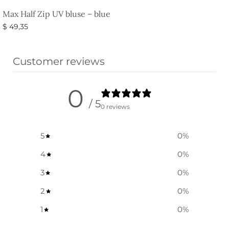
Max Half Zip UV bluse – blue
$
49,35
Vælg muligheder
Customer reviews
0
/ 5
0 reviews
5
0
%
4
0
%
3
0
%
2
0
%
1
0
%