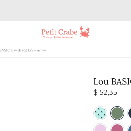
ASIC UV-dragt L/S – army
Lou BASI
$
52,35