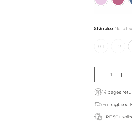
Størrelse
:
No selec
0-1
1-2
14 dages retu
Fri fragt ved 
UPF 50+ solb