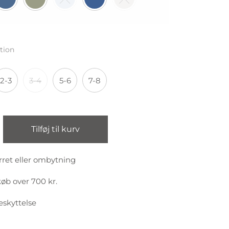
tion
2-3
3-4
5-6
7-8
Tilføj til kurv
rret eller ombytning
køb over 700 kr.
eskyttelse