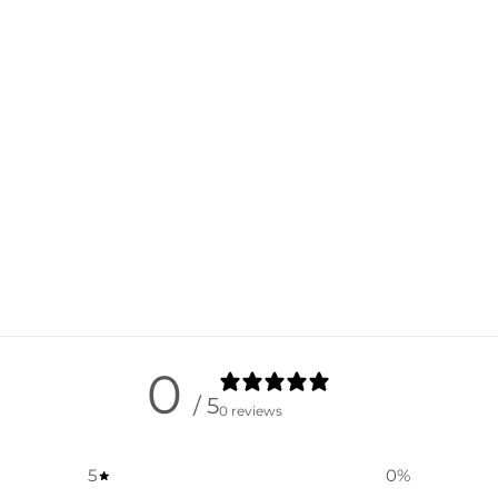
0
/ 5
0 reviews
5
0
%