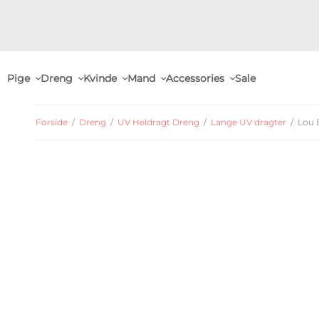
Pige
Dreng
Kvinde
Mand
Accessories
Sale
Forside
/
Dreng
/
UV Heldragt Dreng
/
Lange UV dragter
/
Lou B