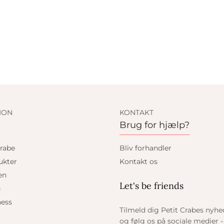
ION
KONTAKT
Brug for hjælp?
rabe
Bliv forhandler
ukter
Kontakt os
en
Let's be friends
g
ess
Tilmeld dig Petit Crabes nyh
og følg os på sociale medier - 