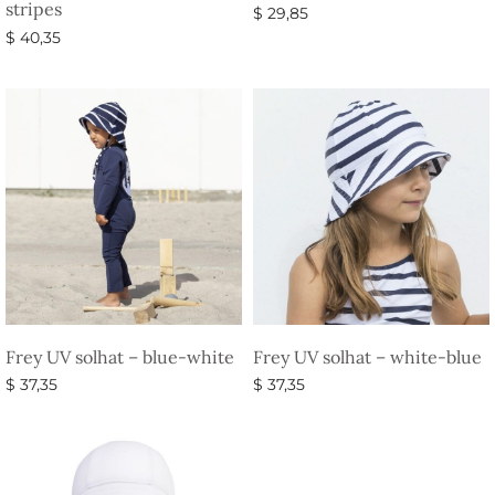
stripes
$
29,85
$
40,35
Vælg muligheder
Vælg muligheder
Frey UV solhat – blue-white
Frey UV solhat – white-blue
$
37,35
$
37,35
Vælg muligheder
Vælg muligheder