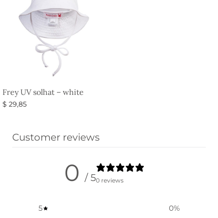
Frey UV solhat – white
$
29,85
Vælg muligheder
Customer reviews
0
/ 5
0 reviews
5
0
%