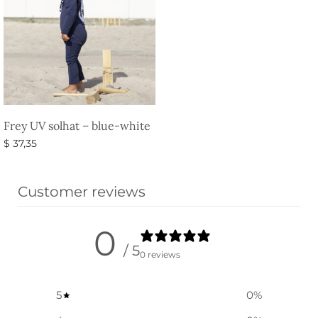
Frey UV solhat – blue-white
$
37,35
Vælg muligheder
Customer reviews
0
/ 5
0 reviews
5
0
%