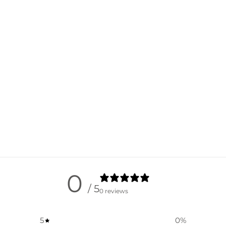
0
/ 5
0 reviews
5
0
%