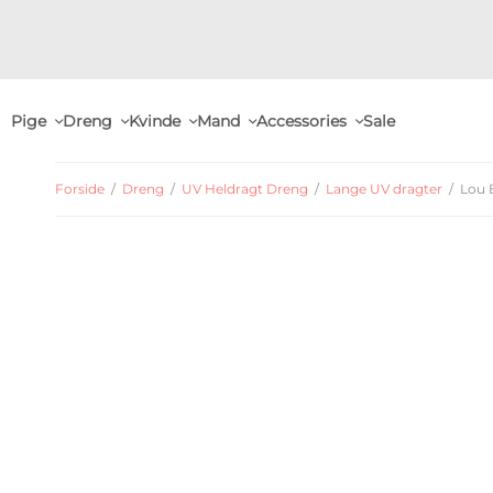
Pige
Dreng
Kvinde
Mand
Accessories
Sale
Forside
/
Dreng
/
UV Heldragt Dreng
/
Lange UV dragter
/
Lou 