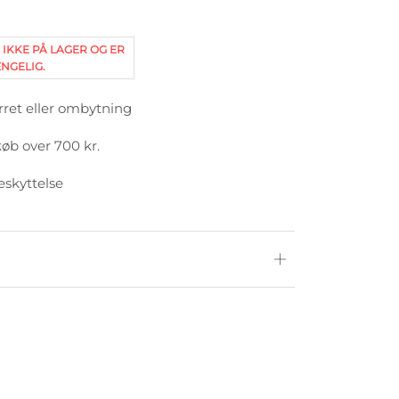
 IKKE PÅ LAGER OG ER
NGELIG.
rret eller ombytning
køb over 700 kr.
eskyttelse