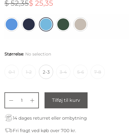
$
52,35
$
25,35
Den
Den
oprindelige
aktuelle
pris var:
pris er:
$ 52,35.
$ 25,35.
Størrelse
:
No selection
0-1
1-2
2-3
3-4
5-6
7-8
Tilføj til kurv
14 dages returret eller ombytning
Fri fragt ved køb over 700 kr.